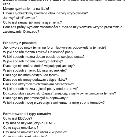
czas!
Mojego języka nie ma na liście!
Czym są obrazki wyświetlane obok nazwy użytkownika?
Jak wyświetlić awatar?
Co to jest ranga i jak można ją zmienić?
Podczas próby wysłania wiadomości e-mail do użytkownika witryna prosi mnie o
zalogowanie. Dlaczego?
Problemy z pisaniem
Jak utworzyć nowy temat na forum lub wysłać odpowiedź w temacie?
W jaki sposób można zmienić lub usunąć post?
W jaki sposób można dodać podpis do swojego posta?
W jaki sposób można utworzyć ankietę?
Dlaczego nie można dodać więcej opcji ankiety?
W jaki sposób zmienić lub usunąć ankietę?
Dlaczego nie mam dostępu do forum?
Dlaczego nie mogę dodawać załączników?
Dlaczego otrzymałem/otrzymałam ostrzeżenie?
W jaki sposób można zgłosić posty moderatorowi?
Do czego służy przycisk “Zapisz” znajdujący się w oknie tworzenia tematu?
Dlaczego mój post musi być akceptowany?
W jaki sposób mogę przesunąć swój temat na górę strony tematów?
Formatowanie i typy tematów
Co to jest BBCode?
Czy można używać języka HTML?
Co to są są emotikony?
Czy można umieszczać obrazki w poście?
Co to są ogłoszenia globalne?