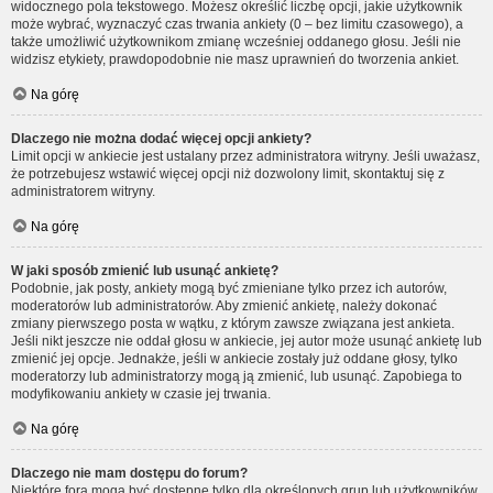
widocznego pola tekstowego. Możesz określić liczbę opcji, jakie użytkownik
może wybrać, wyznaczyć czas trwania ankiety (0 – bez limitu czasowego), a
także umożliwić użytkownikom zmianę wcześniej oddanego głosu. Jeśli nie
widzisz etykiety, prawdopodobnie nie masz uprawnień do tworzenia ankiet.
Na górę
Dlaczego nie można dodać więcej opcji ankiety?
Limit opcji w ankiecie jest ustalany przez administratora witryny. Jeśli uważasz,
że potrzebujesz wstawić więcej opcji niż dozwolony limit, skontaktuj się z
administratorem witryny.
Na górę
W jaki sposób zmienić lub usunąć ankietę?
Podobnie, jak posty, ankiety mogą być zmieniane tylko przez ich autorów,
moderatorów lub administratorów. Aby zmienić ankietę, należy dokonać
zmiany pierwszego posta w wątku, z którym zawsze związana jest ankieta.
Jeśli nikt jeszcze nie oddał głosu w ankiecie, jej autor może usunąć ankietę lub
zmienić jej opcje. Jednakże, jeśli w ankiecie zostały już oddane głosy, tylko
moderatorzy lub administratorzy mogą ją zmienić, lub usunąć. Zapobiega to
modyfikowaniu ankiety w czasie jej trwania.
Na górę
Dlaczego nie mam dostępu do forum?
Niektóre fora mogą być dostępne tylko dla określonych grup lub użytkowników.