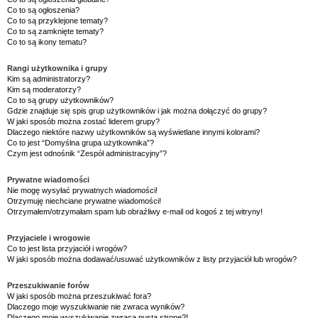
Co to są ogłoszenia?
Co to są przyklejone tematy?
Co to są zamknięte tematy?
Co to są ikony tematu?
Rangi użytkownika i grupy
Kim są administratorzy?
Kim są moderatorzy?
Co to są grupy użytkowników?
Gdzie znajduje się spis grup użytkowników i jak można dołączyć do grupy?
W jaki sposób można zostać liderem grupy?
Dlaczego niektóre nazwy użytkowników są wyświetlane innymi kolorami?
Co to jest “Domyślna grupa użytkownika”?
Czym jest odnośnik “Zespół administracyjny”?
Prywatne wiadomości
Nie mogę wysyłać prywatnych wiadomości!
Otrzymuję niechciane prywatne wiadomości!
Otrzymałem/otrzymałam spam lub obraźliwy e-mail od kogoś z tej witryny!
Przyjaciele i wrogowie
Co to jest lista przyjaciół i wrogów?
W jaki sposób można dodawać/usuwać użytkowników z listy przyjaciół lub wrogów?
Przeszukiwanie forów
W jaki sposób można przeszukiwać fora?
Dlaczego moje wyszukiwanie nie zwraca wyników?
Dlaczego moje wyszukiwanie zwraca pustą stronę?!