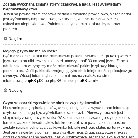
Została wykonana zmiana strefy czasowej, a nadal jest wyświetlany
nieprawidłowy czas!
Jeżeli na pewno strefa czasowa została ustawiona prawidłowo, a czas nadal
jest wyświetlany nieprawidłowo, oznacza to, że czas na serwerze jest
ustawiony nieprawidłowo. Poinformuj o tym administratora, by naprawił
problem.
Na górę
Mojego języka nie ma na liście!
Być może administrator nie zainstalował pakietu zawierającego twoją wersję
językową albo nikt jeszcze nie przetłumaczył phpBB3 na twój język. Zapytaj
administratora witryny czy może zainstalować pakiet językowy, którego
potrzebujesz. Jeśli pakiet dla twojego języka nie istnieje, może spróbujesz go
utworzyć. Więcej informacji na ten temat można znaleźć na stronie
internetowej
phpBB.pl
® lub phpBB Limited
phpBB.com
®
Na górę
Czym są obrazki wyświetlane obok nazwy użytkownika?
Na stronie przeglądania postów, w miejscu, gdzie są wyświetlane informacje o
użytkowniku, mogą być wyświetlane dwa obrazki. Pierwszy obrazek jest
skojarzony z rangą użytkownika. W zależności od używanego stylu jest on w
formie gwiazdek, kwadracików lub kropek pokazujących, jak dużo postów
zostało napisanych przez użytkownika lub jaki jest jego status na tej witrynie.
Jest on wyświetlany poniżej nazwy użytkownika. Drugi, zazwyczaj większy
obrazek, wyświetlany powyżej nazwy użytkownika jest znany jako awatar i jest