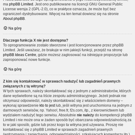
ma
phpBB Limited
. Jest ono publikowane na licencji GNU General Public
License wersja 2 (GPL-2.0), co w praktyce oznacza, że może być bez
ograniczeń dystrybuowane. Więcej na ten temat dowiesz się na stronie
About phpBB
.
Na górę
Dlaczego funkcja X nie jest dostępna?
To oprogramowanie zostało stworzone i jest licencjonowane przez phpBB
Limited. Jeśli uważasz, że brakuje w nim jakiejś funkcji, przejdź na stronę
phpBB Ideas Centre
, gdzie możesz zagłosować na istniejące propozycje lub
zaproponować nowe funkcje.
Na górę
Z kim się kontaktować w sprawach nadużyć lub zagadnień prawnych
związanych z tą witryną?
W tych sprawach, należy skontaktować się z jednym z administratorów, których
dane wyświetlone są na liście zespołu administracyjnego. Jeżeli jednak nie
otrzymasz odpowiedzi, należy skontaktować się z właścicielem domeny –
wykonaj sprawdzenie
kto to jest
lub, jeśli witryna jest uruchomiona na jednym z
darmowych serwisów, np. Yahoo!, free.fr, f2s.com, itp., z kierownictwem lub
wydziałem nadużyć tego serwisu. Absolutnie
nie należy
do kompetencji phpBB
Limited i nie może ona w żaden sposób być obarczana odpowiedzialnością za
to w jaki sposób, gdzie lub przez kogo ta witryna jest używana. Proszę nie
kontaktować się z phpBB Limited w sprawach zagadnień prawnych
(wstrzymania i zaniechania, odpowiedzialności, szkalujących komentarzy itp.)