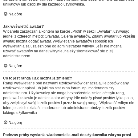
unikatowy lub osobisty dla każdego użytkownika.
Na górę
Jak wyświetlić awatar?
W panelu zarządzania kontem na karcie „Profil” w sekcji „Awatar”, używając
jednej z czterech metod: Gravatar, Galeria awatarów, Zdalny awatar lub Prześlij
awatar, można dodać awatar. Wyświetlanie awatarów i sposób ich
wyświetlania są uzależnione od administratora witryny. Jeśli nie można
używać awatarów na danej witrynie, należy skontaktować się z jej
administratorem.
Na górę
Co to jest ranga i jak można ją zmienić?
Rangi wyświetlane pod nazwami użytkowników oznaczają, ile postów dany
użytkownik napisał lub jaki ma status na forum, np. moderatora czy
administratora. Użytkownicy nie mogą bezpośrednio zmieniać stylu rang,
ponieważ ustawia je administrator witryny. Nie należy pisać postów tylko po to,
aby zwiększyć swój licznik postów i przez to swoją rangę. Większość witryn nie
toleruje takich działań i moderator lub administrator obniży licznik postów
takiego użytkownika.
Na górę
Podczas próby wysłania wiadomości e-mail do użytkownika witryna prosi