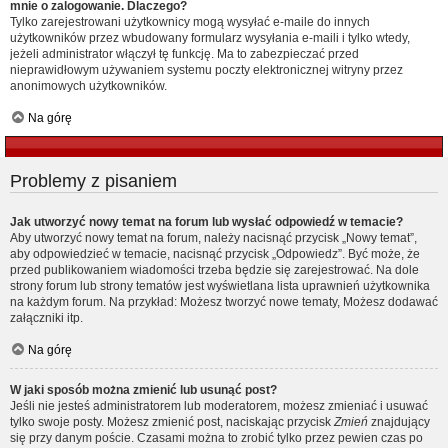
mnie o zalogowanie. Dlaczego?
Tylko zarejestrowani użytkownicy mogą wysyłać e-maile do innych
użytkowników przez wbudowany formularz wysyłania e-maili i tylko wtedy,
jeżeli administrator włączył tę funkcję. Ma to zabezpieczać przed
nieprawidłowym używaniem systemu poczty elektronicznej witryny przez
anonimowych użytkowników.
Na górę
Problemy z pisaniem
Jak utworzyć nowy temat na forum lub wysłać odpowiedź w temacie?
Aby utworzyć nowy temat na forum, należy nacisnąć przycisk „Nowy temat”,
aby odpowiedzieć w temacie, nacisnąć przycisk „Odpowiedz”. Być może, że
przed publikowaniem wiadomości trzeba będzie się zarejestrować. Na dole
strony forum lub strony tematów jest wyświetlana lista uprawnień użytkownika
na każdym forum. Na przykład: Możesz tworzyć nowe tematy, Możesz dodawać
załączniki itp.
Na górę
W jaki sposób można zmienić lub usunąć post?
Jeśli nie jesteś administratorem lub moderatorem, możesz zmieniać i usuwać
tylko swoje posty. Możesz zmienić post, naciskając przycisk
Zmień
znajdujący
się przy danym poście. Czasami można to zrobić tylko przez pewien czas po