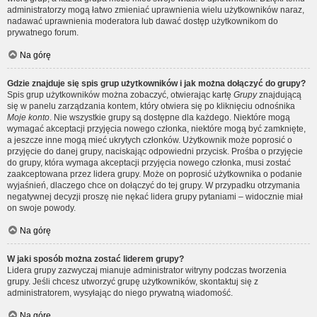
administratorzy mogą łatwo zmieniać uprawnienia wielu użytkowników naraz,
nadawać uprawnienia moderatora lub dawać dostęp użytkownikom do
prywatnego forum.
Na górę
Gdzie znajduje się spis grup użytkowników i jak można dołączyć do grupy?
Spis grup użytkowników można zobaczyć, otwierając kartę
Grupy
znajdującą
się w panelu zarządzania kontem, który otwiera się po kliknięciu odnośnika
Moje konto
. Nie wszystkie grupy są dostępne dla każdego. Niektóre mogą
wymagać akceptacji przyjęcia nowego członka, niektóre mogą być zamknięte,
a jeszcze inne mogą mieć ukrytych członków. Użytkownik może poprosić o
przyjęcie do danej grupy, naciskając odpowiedni przycisk. Prośba o przyjęcie
do grupy, która wymaga akceptacji przyjęcia nowego członka, musi zostać
zaakceptowana przez lidera grupy. Może on poprosić użytkownika o podanie
wyjaśnień, dlaczego chce on dołączyć do tej grupy. W przypadku otrzymania
negatywnej decyzji proszę nie nękać lidera grupy pytaniami – widocznie miał
on swoje powody.
Na górę
W jaki sposób można zostać liderem grupy?
Lidera grupy zazwyczaj mianuje administrator witryny podczas tworzenia
grupy. Jeśli chcesz utworzyć grupę użytkowników, skontaktuj się z
administratorem, wysyłając do niego prywatną wiadomość.
Na górę