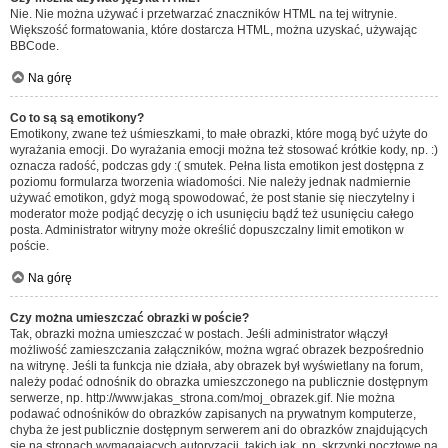
Nie. Nie można używać i przetwarzać znaczników HTML na tej witrynie.
Większość formatowania, które dostarcza HTML, można uzyskać, używając
BBCode.
Na górę
Co to są są emotikony?
Emotikony, zwane też uśmieszkami, to małe obrazki, które mogą być użyte do
wyrażania emocji. Do wyrażania emocji można też stosować krótkie kody, np. :)
oznacza radość, podczas gdy :( smutek. Pełna lista emotikon jest dostępna z
poziomu formularza tworzenia wiadomości. Nie należy jednak nadmiernie
używać emotikon, gdyż mogą spowodować, że post stanie się nieczytelny i
moderator może podjąć decyzję o ich usunięciu bądź też usunięciu całego
posta. Administrator witryny może określić dopuszczalny limit emotikon w
poście.
Na górę
Czy można umieszczać obrazki w poście?
Tak, obrazki można umieszczać w postach. Jeśli administrator włączył
możliwość zamieszczania załączników, można wgrać obrazek bezpośrednio
na witrynę. Jeśli ta funkcja nie działa, aby obrazek był wyświetlany na forum,
należy podać odnośnik do obrazka umieszczonego na publicznie dostępnym
serwerze, np. http://www.jakas_strona.com/moj_obrazek.gif. Nie można
podawać odnośników do obrazków zapisanych na prywatnym komputerze,
chyba że jest publicznie dostępnym serwerem ani do obrazków znajdujących
się na stronach wymagających autoryzacji, takich jak, np. skrzynki pocztowe na