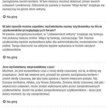
zarządzania swoim kontem. W tym miejscu możesz dokonać zmian swoich
ustawień i preferencji. Odnośnik do panelu o nazwie “Moje konto” znajduje się
zazwyczaj na górze stron witryny.
Na górę
W jaki sposób można zapobiec wyświetlaniu nazwy użytkownika na liście
użytkowników przeglądających forum?
W panelu zarządzania kontem, w “Ustawieniach witryny” znajduje się funkcja
Nie pokazuj statusu online
. Włącz tę funkcję, zaznaczając
Tak
. Nazwa
użytkownika będzie wyświetlana tylko dla administratorów, moderatorów i dla
ciebie. Twoja obecność na witrynie będzie wykazana w liczbie ukrytych
użytkowników.
Na górę
Jest wyświetlany nieprawidłowy czas!
Możliwe, że jest wyświetlany czas z innej strefy czasowej, niż ta, w której się
znajdujesz. Jeśli tak właśnie jest, przejdź do panelu zarządzania kontem i
zmień strefę czasową, tak aby była zgodna z twoim miejscem pobytu. Np.
Europa centralna, Afryka, czy Nowa Zelandia. Zmiana strefy czasowej, tak jak i
większości ustawień, może zostać wykonana tylko przez zarejestrowanych
użytkowników. Jeżeli nie jesteś zarejestrowanym użytkownikiem – teraz jest
dobry moment, by się zarejestrować.
Na górę