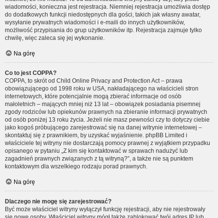
wiadomości, konieczna jest rejestracja. Niemniej rejestracja umożliwia dostęp
do dodatkowych funkcji niedostępnych dla gości, takich jak własny awatar,
wysyłanie prywatnych wiadomości i e-maili do innych użytkowników,
możliwość przypisania do grup użytkowników itp. Rejestracja zajmuje tylko
chwilę, więc zaleca się jej wykonanie.
Na górę
Co to jest COPPA?
COPPA, to skrót od Child Online Privacy and Protection Act – prawa
obowiązującego od 1998 roku w USA, nakładającego na właścicieli stron
internetowych, które potencjalnie mogą zbierać informacje od osób
małoletnich – mających mniej niż 13 lat – obowiązek posiadania pisemnej
zgody rodziców lub opiekunów prawnych na zbieranie informacji prywatnych
od osób poniżej 13 roku życia. Jeżeli nie masz pewności czy to dotyczy ciebie
jako kogoś próbującego zarejestrować się na danej witrynie internetowej –
skontaktuj się z prawnikiem, by uzyskać wyjaśnienie. phpBB Limited i
właściciele tej witryny nie dostarczają pomocy prawnej z wyjątkiem przypadku
opisanego w pytaniu „Z kim się kontaktować w sprawach nadużyć lub
zagadnień prawnych związanych z tą witryną?”, a także nie są punktem
kontaktowym dla wszelkiego rodzaju porad prawnych.
Na górę
Dlaczego nie mogę się zarejestrować?
Być może właściciel witryny wyłączył funkcję rejestracji, aby nie rejestrowały
się nowe osoby. Właściciel witryny mógł także zablokować twój adres IP lub