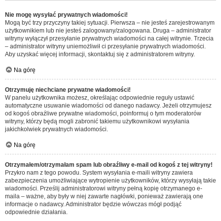
Nie mogę wysyłać prywatnych wiadomości!
Mogą być trzy przyczyny takiej sytuacji. Pierwsza – nie jesteś zarejestrowanym
użytkownikiem lub nie jesteś zalogowany/zalogowana. Druga – administrator
witryny wyłączył przesyłanie prywatnych wiadomości na całej witrynie. Trzecia
– administrator witryny uniemożliwił ci przesyłanie prywatnych wiadomości.
Aby uzyskać więcej informacji, skontaktuj się z administratorem witryny.
Na górę
Otrzymuję niechciane prywatne wiadomości!
W panelu użytkownika możesz, określając odpowiednie reguły ustawić
automatyczne usuwanie wiadomości od danego nadawcy. Jeżeli otrzymujesz
od kogoś obraźliwe prywatne wiadomości, poinformuj o tym moderatorów
witryny, którzy będą mogli zabronić takiemu użytkownikowi wysyłania
jakichkolwiek prywatnych wiadomości.
Na górę
Otrzymałem/otrzymałam spam lub obraźliwy e-mail od kogoś z tej witryny!
Przykro nam z tego powodu. System wysyłania e-maili witryny zawiera
zabezpieczenia umożliwiające wytropienie użytkowników, którzy wysyłają takie
wiadomości. Prześlij administratorowi witryny pełną kopię otrzymanego e-
maila – ważne, aby były w niej zawarte nagłówki, ponieważ zawierają one
informacje o nadawcy. Administrator będzie wówczas mógł podjąć
odpowiednie działania.