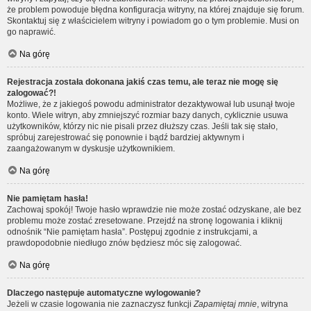
że problem powoduje błędna konfiguracja witryny, na której znajduje się forum.
Skontaktuj się z właścicielem witryny i powiadom go o tym problemie. Musi on
go naprawić.
Na górę
Rejestracja została dokonana jakiś czas temu, ale teraz nie mogę się
zalogować?!
Możliwe, że z jakiegoś powodu administrator dezaktywował lub usunął twoje
konto. Wiele witryn, aby zmniejszyć rozmiar bazy danych, cyklicznie usuwa
użytkowników, którzy nic nie pisali przez dłuższy czas. Jeśli tak się stało,
spróbuj zarejestrować się ponownie i bądź bardziej aktywnym i
zaangażowanym w dyskusje użytkownikiem.
Na górę
Nie pamiętam hasła!
Zachowaj spokój! Twoje hasło wprawdzie nie może zostać odzyskane, ale bez
problemu może zostać zresetowane. Przejdź na stronę logowania i kliknij
odnośnik “Nie pamiętam hasła”. Postępuj zgodnie z instrukcjami, a
prawdopodobnie niedługo znów będziesz móc się zalogować.
Na górę
Dlaczego następuje automatyczne wylogowanie?
Jeżeli w czasie logowania nie zaznaczysz funkcji
Zapamiętaj mnie
, witryna