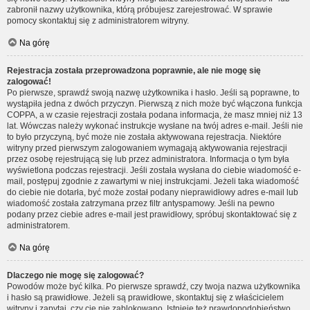
zabronił nazwy użytkownika, którą próbujesz zarejestrować. W sprawie
pomocy skontaktuj się z administratorem witryny.
Na górę
Rejestracja została przeprowadzona poprawnie, ale nie mogę się
zalogować!
Po pierwsze, sprawdź swoją nazwę użytkownika i hasło. Jeśli są poprawne, to
wystąpiła jedna z dwóch przyczyn. Pierwszą z nich może być włączona funkcja
COPPA, a w czasie rejestracji została podana informacja, że masz mniej niż 13
lat. Wówczas należy wykonać instrukcje wysłane na twój adres e-mail. Jeśli nie
to było przyczyną, być może nie została aktywowana rejestracja. Niektóre
witryny przed pierwszym zalogowaniem wymagają aktywowania rejestracji
przez osobę rejestrującą się lub przez administratora. Informacja o tym była
wyświetlona podczas rejestracji. Jeśli została wysłana do ciebie wiadomość e-
mail, postępuj zgodnie z zawartymi w niej instrukcjami. Jeżeli taka wiadomość
do ciebie nie dotarła, być może został podany nieprawidłowy adres e-mail lub
wiadomość została zatrzymana przez filtr antyspamowy. Jeśli na pewno
podany przez ciebie adres e-mail jest prawidłowy, spróbuj skontaktować się z
administratorem.
Na górę
Dlaczego nie mogę się zalogować?
Powodów może być kilka. Po pierwsze sprawdź, czy twoja nazwa użytkownika
i hasło są prawidłowe. Jeżeli są prawidłowe, skontaktuj się z właścicielem
witryny i zapytaj, czy cię nie zablokowano. Istnieje też prawdopodobieństwo,