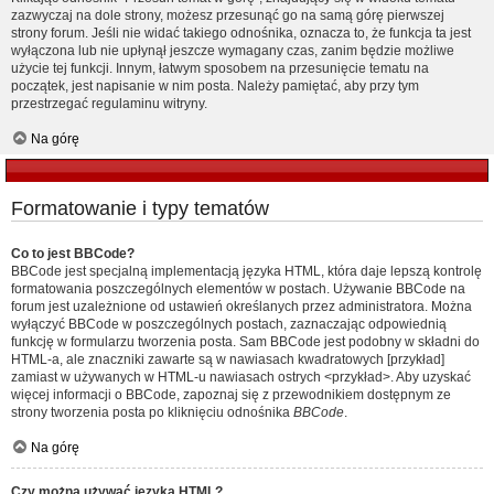
zazwyczaj na dole strony, możesz przesunąć go na samą górę pierwszej
strony forum. Jeśli nie widać takiego odnośnika, oznacza to, że funkcja ta jest
wyłączona lub nie upłynął jeszcze wymagany czas, zanim będzie możliwe
użycie tej funkcji. Innym, łatwym sposobem na przesunięcie tematu na
początek, jest napisanie w nim posta. Należy pamiętać, aby przy tym
przestrzegać regulaminu witryny.
Na górę
Formatowanie i typy tematów
Co to jest BBCode?
BBCode jest specjalną implementacją języka HTML, która daje lepszą kontrolę
formatowania poszczególnych elementów w postach. Używanie BBCode na
forum jest uzależnione od ustawień określanych przez administratora. Można
wyłączyć BBCode w poszczególnych postach, zaznaczając odpowiednią
funkcję w formularzu tworzenia posta. Sam BBCode jest podobny w składni do
HTML-a, ale znaczniki zawarte są w nawiasach kwadratowych [przykład]
zamiast w używanych w HTML-u nawiasach ostrych <przykład>. Aby uzyskać
więcej informacji o BBCode, zapoznaj się z przewodnikiem dostępnym ze
strony tworzenia posta po kliknięciu odnośnika
BBCode
.
Na górę
Czy można używać języka HTML?