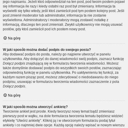
jego napisaniu. Jeżeli ktoś odpowiedział na ten post, pod twoim postem pojawi
się informacja ile razy i kiedy ostatni raz post był zmieniany. Informacja ta
wyświetli się tylko wtedy, jeśli ktoś zamieścił pod tym postem kolejny post. Jeśli
post zmienił moderator lub administrator, informacja ta nie zostanie
wyświetlona. Administratorzy i moderatorzy mogą zostawić notatkę z
informacją, dlaczego ten post zmieniali. Zwykli użytkownicy nie mogą usuwać
postów, gdy ktoś zamieścił pod ich postem nowy post.
Na górę
W jaki sposób można dodać podpis do swojego posta?
Aby dodawać podpis do posta, należy go najpierw utworzyć w panelu
użytkownika. Aby dołączyć do danej wiadomości swój podpis, zaznacz funkcję
Dołącz podpis
znajdującą się w formularzu tworzenia wiadomości. Możesz
także domyślnie dodawać podpis do wszystkich swoich postów, zaznaczając
odpowiednią funkcję w panelu użytkownika. Po uaktywnieniu tej funkcji, za
każdym razem pisząc post, możesz zdecydować o niedodawaniu do niego
podpisu, usuwając w formularzu tworzenia wiadomości zaznaczenie z pola
Dołącz podpis
.
Na górę
W jaki sposób można utworzyć ankietę?
Tworzenie ankiet jest proste. Kiedy tworzysz nowy temat bądź zmieniasz
pierwszy post w wątku, na dole formularza tworzenia tematu będziesz widzieć
etykietę “Utwórz ankietę”. Kliknij ją i w otworzonym formularzu podaj tytuł
ankiety i co najmniej dwie opcje. Każdą opcję należy wpisać w nowym wierszu