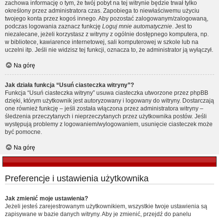
zachowa informację o tym, że twój pobyt na tej witrynie będzie trwał tylko
określony przez administratora czas. Zapobiega to niewłaściwemu użyciu
twojego konta przez kogoś innego. Aby pozostać zalogowanym/zalogowaną,
podczas logowania zaznacz funkcję
Loguj mnie automatycznie
. Jest to
niezalecane, jeżeli korzystasz z witryny z ogólnie dostępnego komputera, np.
w bibliotece, kawiarence internetowej, sali komputerowej w szkole lub na
uczelni itp. Jeśli nie widzisz tej funkcji, oznacza to, że administrator ją wyłączył.
Na górę
Jak działa funkcja “Usuń ciasteczka witryny”?
Funkcja “Usuń ciasteczka witryny” usuwa ciasteczka utworzone przez phpBB
dzięki, którym użytkownik jest autoryzowany i logowany do witryny. Dostarczają
one również funkcję – jeśli została włączona przez administratora witryny –
śledzenia przeczytanych i nieprzeczytanych przez użytkownika postów. Jeśli
występują problemy z logowaniem/wylogowaniem, usunięcie ciasteczek może
być pomocne.
Na górę
Preferencje i ustawienia użytkownika
Jak zmienić moje ustawienia?
Jeżeli jesteś zarejestrowanym użytkownikiem, wszystkie twoje ustawienia są
zapisywane w bazie danych witryny. Aby je zmienić, przejdź do panelu