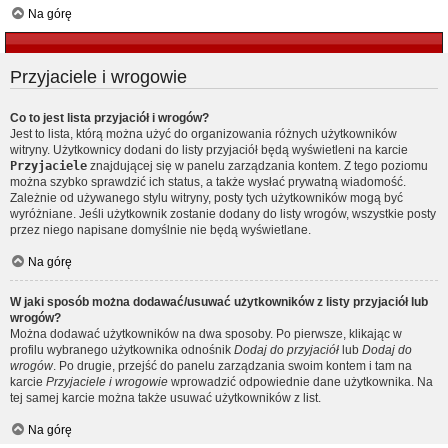
Na górę
Przyjaciele i wrogowie
Co to jest lista przyjaciół i wrogów?
Jest to lista, którą można użyć do organizowania różnych użytkowników
witryny. Użytkownicy dodani do listy przyjaciół będą wyświetleni na karcie
Przyjaciele
znajdującej się w panelu zarządzania kontem. Z tego poziomu
można szybko sprawdzić ich status, a także wysłać prywatną wiadomość.
Zależnie od używanego stylu witryny, posty tych użytkowników mogą być
wyróżniane. Jeśli użytkownik zostanie dodany do listy wrogów, wszystkie posty
przez niego napisane domyślnie nie będą wyświetlane.
Na górę
W jaki sposób można dodawać/usuwać użytkowników z listy przyjaciół lub
wrogów?
Można dodawać użytkowników na dwa sposoby. Po pierwsze, klikając w
profilu wybranego użytkownika odnośnik
Dodaj do przyjaciół
lub
Dodaj do
wrogów
. Po drugie, przejść do panelu zarządzania swoim kontem i tam na
karcie
Przyjaciele i wrogowie
wprowadzić odpowiednie dane użytkownika. Na
tej samej karcie można także usuwać użytkowników z list.
Na górę