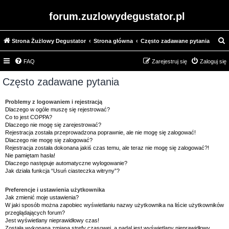
forum.zuzlowydegustator.pl
Strona Żużlowy Degustator
Strona główna
Często zadawane pytania
z
FAQ
Zarejestruj się
Zaloguj się
u
k
Często zadawane pytania
a
Problemy z logowaniem i rejestracją
j
Dlaczego w ogóle muszę się rejestrować?
Co to jest COPPA?
Dlaczego nie mogę się zarejestrować?
Rejestracja została przeprowadzona poprawnie, ale nie mogę się zalogować!
Dlaczego nie mogę się zalogować?
Rejestracja została dokonana jakiś czas temu, ale teraz nie mogę się zalogować?!
Nie pamiętam hasła!
Dlaczego następuje automatyczne wylogowanie?
Jak działa funkcja “Usuń ciasteczka witryny”?
Preferencje i ustawienia użytkownika
Jak zmienić moje ustawienia?
W jaki sposób można zapobiec wyświetlaniu nazwy użytkownika na liście użytkowników
przeglądających forum?
Jest wyświetlany nieprawidłowy czas!
Została wykonana zmiana strefy czasowej, a nadal jest wyświetlany nieprawidłowy