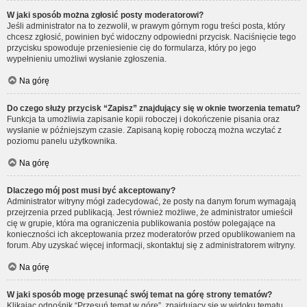
W jaki sposób można zgłosić posty moderatorowi?
Jeśli administrator na to zezwolił, w prawym górnym rogu treści posta, który
chcesz zgłosić, powinien być widoczny odpowiedni przycisk. Naciśnięcie tego
przycisku spowoduje przeniesienie cię do formularza, który po jego
wypełnieniu umożliwi wysłanie zgłoszenia.
Na górę
Do czego służy przycisk “Zapisz” znajdujący się w oknie tworzenia tematu?
Funkcja ta umożliwia zapisanie kopii roboczej i dokończenie pisania oraz
wysłanie w późniejszym czasie. Zapisaną kopię roboczą można wczytać z
poziomu panelu użytkownika.
Na górę
Dlaczego mój post musi być akceptowany?
Administrator witryny mógł zadecydować, że posty na danym forum wymagają
przejrzenia przed publikacją. Jest również możliwe, że administrator umieścił
cię w grupie, która ma ograniczenia publikowania postów polegające na
konieczności ich akceptowania przez moderatorów przed opublikowaniem na
forum. Aby uzyskać więcej informacji, skontaktuj się z administratorem witryny.
Na górę
W jaki sposób mogę przesunąć swój temat na górę strony tematów?
Klikając odnośnik “Przesuń temat w górę”, znajdujący się w widoku tematu