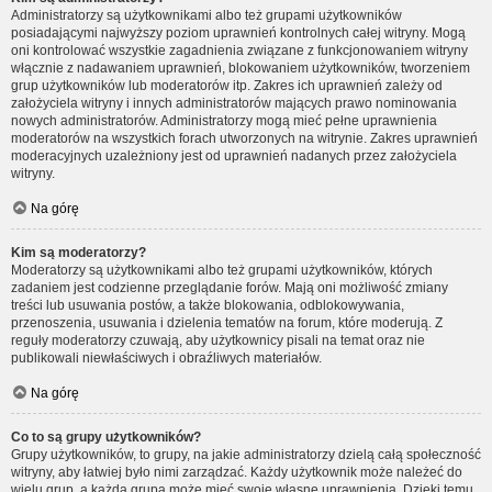
Administratorzy są użytkownikami albo też grupami użytkowników
posiadającymi najwyższy poziom uprawnień kontrolnych całej witryny. Mogą
oni kontrolować wszystkie zagadnienia związane z funkcjonowaniem witryny
włącznie z nadawaniem uprawnień, blokowaniem użytkowników, tworzeniem
grup użytkowników lub moderatorów itp. Zakres ich uprawnień zależy od
założyciela witryny i innych administratorów mających prawo nominowania
nowych administratorów. Administratorzy mogą mieć pełne uprawnienia
moderatorów na wszystkich forach utworzonych na witrynie. Zakres uprawnień
moderacyjnych uzależniony jest od uprawnień nadanych przez założyciela
witryny.
Na górę
Kim są moderatorzy?
Moderatorzy są użytkownikami albo też grupami użytkowników, których
zadaniem jest codzienne przeglądanie forów. Mają oni możliwość zmiany
treści lub usuwania postów, a także blokowania, odblokowywania,
przenoszenia, usuwania i dzielenia tematów na forum, które moderują. Z
reguły moderatorzy czuwają, aby użytkownicy pisali na temat oraz nie
publikowali niewłaściwych i obraźliwych materiałów.
Na górę
Co to są grupy użytkowników?
Grupy użytkowników, to grupy, na jakie administratorzy dzielą całą społeczność
witryny, aby łatwiej było nimi zarządzać. Każdy użytkownik może należeć do
wielu grup, a każda grupa może mieć swoje własne uprawnienia. Dzięki temu