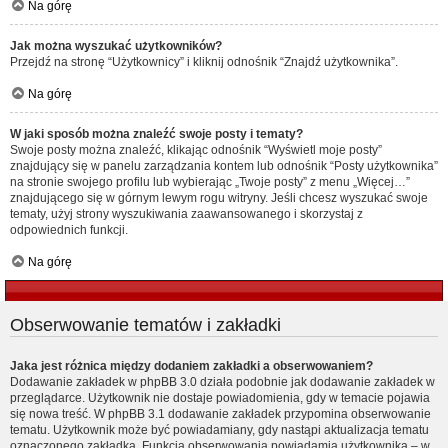
Na górę
Jak można wyszukać użytkowników?
Przejdź na stronę “Użytkownicy” i kliknij odnośnik “Znajdź użytkownika”.
Na górę
W jaki sposób można znaleźć swoje posty i tematy?
Swoje posty można znaleźć, klikając odnośnik “Wyświetl moje posty”
znajdujący się w panelu zarządzania kontem lub odnośnik “Posty użytkownika”
na stronie swojego profilu lub wybierając „Twoje posty” z menu „Więcej…”
znajdującego się w górnym lewym rogu witryny. Jeśli chcesz wyszukać swoje
tematy, użyj strony wyszukiwania zaawansowanego i skorzystaj z
odpowiednich funkcji.
Na górę
Obserwowanie tematów i zakładki
Jaka jest różnica między dodaniem zakładki a obserwowaniem?
Dodawanie zakładek w phpBB 3.0 działa podobnie jak dodawanie zakładek w
przeglądarce. Użytkownik nie dostaje powiadomienia, gdy w temacie pojawia
się nowa treść. W phpBB 3.1 dodawanie zakładek przypomina obserwowanie
tematu. Użytkownik może być powiadamiany, gdy nastąpi aktualizacja tematu
oznaczonego zakładką. Funkcja obserwowania powiadamia użytkownika – w