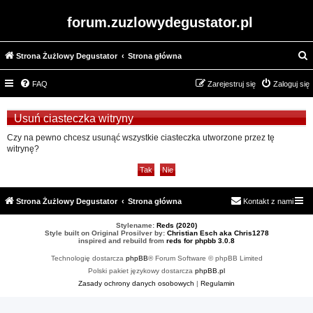
forum.zuzlowydegustator.pl
Strona Żużlowy Degustator
Strona główna
z
FAQ
Zarejestruj się
Zaloguj się
u
k
Usuń ciasteczka witryny
a
Czy na pewno chcesz usunąć wszystkie ciasteczka utworzone przez tę
j
witrynę?
Strona Żużlowy Degustator
Strona główna
Kontakt z nami
Stylename:
Reds (2020)
Style built on Original Prosilver by:
Christian Esch aka Chris1278
inspired and rebuild from
reds for phpbb 3.0.8
Technologię dostarcza
phpBB
® Forum Software © phpBB Limited
Polski pakiet językowy dostarcza
phpBB.pl
Zasady ochrony danych osobowych
|
Regulamin