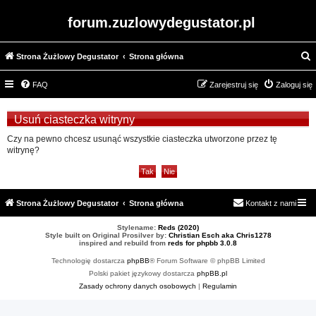
forum.zuzlowydegustator.pl
Strona Żużlowy Degustator
Strona główna
z
FAQ
Zarejestruj się
Zaloguj się
u
k
Usuń ciasteczka witryny
a
Czy na pewno chcesz usunąć wszystkie ciasteczka utworzone przez tę
j
witrynę?
Strona Żużlowy Degustator
Strona główna
Kontakt z nami
Stylename:
Reds (2020)
Style built on Original Prosilver by:
Christian Esch aka Chris1278
inspired and rebuild from
reds for phpbb 3.0.8
Technologię dostarcza
phpBB
® Forum Software © phpBB Limited
Polski pakiet językowy dostarcza
phpBB.pl
Zasady ochrony danych osobowych
|
Regulamin