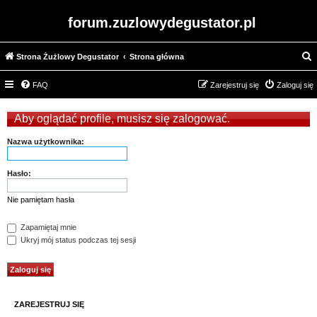
forum.zuzlowydegustator.pl
Strona Żużlowy Degustator
Strona główna
z
FAQ
Zarejestruj się
Zaloguj się
u
k
Aby oglądać profile, musisz się zalogować.
a
j
Nazwa użytkownika:
Hasło:
Nie pamiętam hasła
Zapamiętaj mnie
Ukryj mój status podczas tej sesji
ZAREJESTRUJ SIĘ