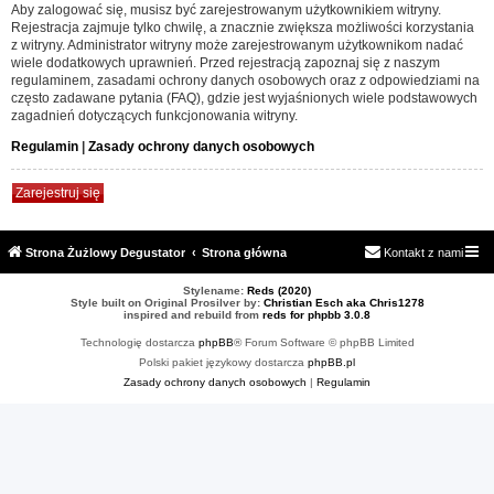
Aby zalogować się, musisz być zarejestrowanym użytkownikiem witryny.
Rejestracja zajmuje tylko chwilę, a znacznie zwiększa możliwości korzystania
z witryny. Administrator witryny może zarejestrowanym użytkownikom nadać
wiele dodatkowych uprawnień. Przed rejestracją zapoznaj się z naszym
regulaminem, zasadami ochrony danych osobowych oraz z odpowiedziami na
często zadawane pytania (FAQ), gdzie jest wyjaśnionych wiele podstawowych
zagadnień dotyczących funkcjonowania witryny.
Regulamin
|
Zasady ochrony danych osobowych
Zarejestruj się
Strona Żużlowy Degustator
Strona główna
Kontakt z nami
Stylename:
Reds (2020)
Style built on Original Prosilver by:
Christian Esch aka Chris1278
inspired and rebuild from
reds for phpbb 3.0.8
Technologię dostarcza
phpBB
® Forum Software © phpBB Limited
Polski pakiet językowy dostarcza
phpBB.pl
Zasady ochrony danych osobowych
|
Regulamin