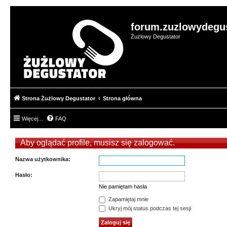
forum.zuzlowydegus
Żużlowy Degustator
Strona Żużlowy Degustator
Strona główna
Więcej…
FAQ
Aby oglądać profile, musisz się zalogować.
Nazwa użytkownika:
Hasło:
Nie pamiętam hasła
Zapamiętaj mnie
Ukryj mój status podczas tej sesji