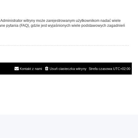
y. Administrator witryny może zarejestrowanym użytkownikom nadać wiele
ne pytania (FAQ), gdzie jest wyjaśnionych wiele podstawowych zagadnień
Kontakt z nami
Usuń ciasteczka witryny
Strefa czasowa
UTC+02:00