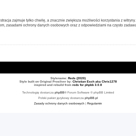
tracja zajmuje tylko chwilę, a znacznie zwiększa możliwości korzystania z witryn
nem, zasadami ochrony danych osobowych oraz z odpowiedziami na często zadawa
Stylename:
Reds (2020)
Style built on Original Prosilver by:
Christian Esch aka Chris1278
inspired and rebuild from
reds for phpbb 3.0.8
Technologię dostarcza
phpBB
® Forum Software © phpBB Limited
Polski pakiet językowy dostarcza
phpBB.pl
Zasady ochrony danych osobowych
|
Regulamin