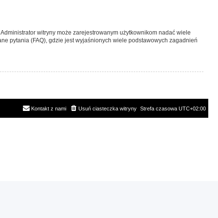
y. Administrator witryny może zarejestrowanym użytkownikom nadać wiele
ne pytania (FAQ), gdzie jest wyjaśnionych wiele podstawowych zagadnień
Kontakt z nami
Usuń ciasteczka witryny
Strefa czasowa
UTC+02:00