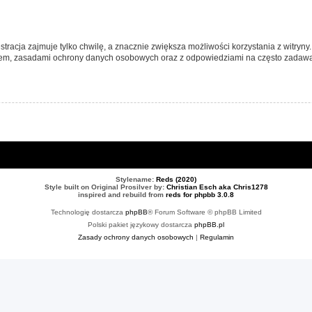
tracja zajmuje tylko chwilę, a znacznie zwiększa możliwości korzystania z witryn
nem, zasadami ochrony danych osobowych oraz z odpowiedziami na często zadawa
Stylename:
Reds (2020)
Style built on Original Prosilver by:
Christian Esch aka Chris1278
inspired and rebuild from
reds for phpbb 3.0.8
Technologię dostarcza
phpBB
® Forum Software © phpBB Limited
Polski pakiet językowy dostarcza
phpBB.pl
Zasady ochrony danych osobowych
|
Regulamin