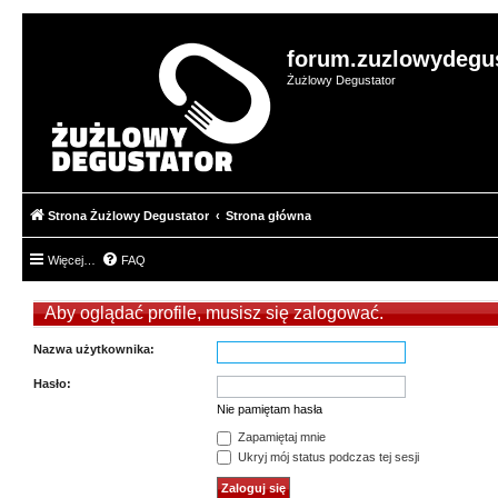
forum.zuzlowydegus
Żużlowy Degustator
Strona Żużlowy Degustator
Strona główna
Więcej…
FAQ
Aby oglądać profile, musisz się zalogować.
Nazwa użytkownika:
Hasło:
Nie pamiętam hasła
Zapamiętaj mnie
Ukryj mój status podczas tej sesji