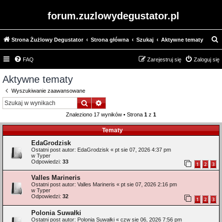
forum.zuzlowydegustator.pl
Strona Żużlowy Degustator
Strona główna
Szukaj
Aktywne tematy
z
FAQ
Zarejestruj się
Zaloguj się
u
k
Aktywne tematy
a
Wyszukiwanie zaawansowane
j
Szukaj
Wyszukiwanie zaawansowane
Znaleziono 17 wyników • Strona
1
z
1
Tematy
EdaGrodzisk
Ostatni post autor:
EdaGrodzisk
«
pt sie 07, 2026 4:37 pm
w
Typer
Odpowiedzi:
33
1
2
3
Valles Marineris
Ostatni post autor:
Valles Marineris
«
pt sie 07, 2026 2:16 pm
w
Typer
Odpowiedzi:
32
1
2
3
Polonia Suwałki
Ostatni post autor:
Polonia Suwałki
«
czw sie 06, 2026 7:56 pm