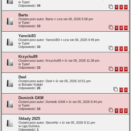
w
Typer
Odpowiedzi:
34
1
2
3
Barto
Ostatni post autor:
Barto
«
czw sie 06, 2026 5:58 pm
w
Typer
Odpowiedzi:
33
1
2
3
Yarecki83
Ostatni post autor:
Yarecki83
«
czw sie 06, 2026 4:49 pm
w
Typer
Odpowiedzi:
33
1
2
3
Krzychu89
Ostatni post autor:
Krzychu89
«
śr sie 05, 2026 11:38 pm
w
Typer
Odpowiedzi:
33
1
2
3
Deel
Ostatni post autor:
Deel
«
śr sie 05, 2026 10:51 pm
w
Bohater Kolejki
Odpowiedzi:
26
1
2
Dominik GKM
Ostatni post autor:
Dominik GKM
«
śr sie 05, 2026 9:44 pm
w
Typer
Odpowiedzi:
33
1
2
3
Składy 2025
Ostatni post autor:
SteveHic
«
śr sie 05, 2026 9:11 pm
w
Liga Duńska
Odpowiedzi:
1