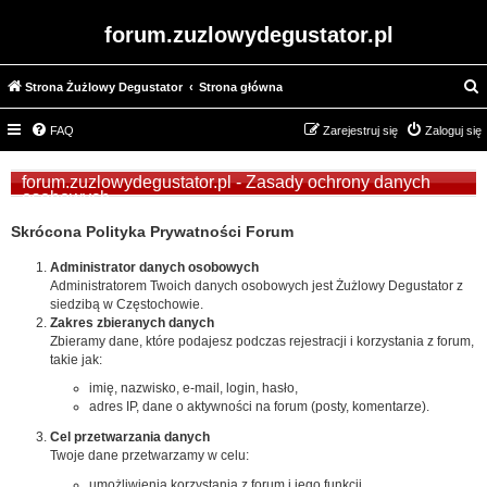
forum.zuzlowydegustator.pl
Strona Żużlowy Degustator
Strona główna
z
FAQ
Zarejestruj się
Zaloguj się
u
k
forum.zuzlowydegustator.pl - Zasady ochrony danych
a
osobowych
j
Skrócona Polityka Prywatności Forum
Administrator danych osobowych
Administratorem Twoich danych osobowych jest Żużlowy Degustator z
siedzibą w Częstochowie.
Zakres zbieranych danych
Zbieramy dane, które podajesz podczas rejestracji i korzystania z forum,
takie jak:
imię, nazwisko, e-mail, login, hasło,
adres IP, dane o aktywności na forum (posty, komentarze).
Cel przetwarzania danych
Twoje dane przetwarzamy w celu:
umożliwienia korzystania z forum i jego funkcji,