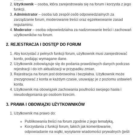
Użytkownik
– osoba, która zarejestrowała się na forum i korzysta z jego
funkcji.
Administrator
– osoba lub zespół osób odpowiedzialnych za
zarządzanie forum, moderowanie treści oraz egzekwowanie zasad
regulaminu.
Moderator
– osoba odpowiedzialna za nadzorowanie treści i zachowań
użytkowników na forum.
2. REJESTRACJA I DOSTĘP DO FORUM
Aby korzystać z pełnych funkcji forum, użytkownik musi zarejestrować
konto, podając wymagane dane.
Użytkownik zobowiązuje się do podania prawdziwych danych podczas
rejestracji i do ich aktualizacji w przypadku zmian.
Rejestracja na forum jest dobrowolna i bezpłatna. Użytkownik może
zrezygnować z konta w każdym czasie, usuwając je z poziomu ustawień
konta.
Użytkownik ma obowiązek zachowania poufności swojego hasła i
nieudostępniania go osobom trzecim.
3. PRAWA I OBOWIĄZKI UŻYTKOWNIKÓW
Użytkownik ma prawo do:
Publikowania treści na forum zgodnie z jego tematyką,
Korzystania z funkcji forum, takich jak komentowanie,
odpowiadanie na wątki, wysyłanie wiadomości prywatnych (jeśli