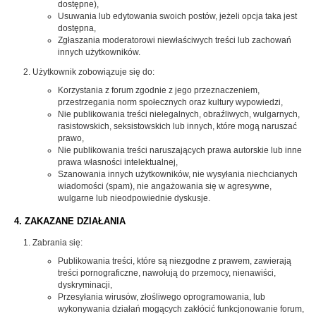
dostępne),
Usuwania lub edytowania swoich postów, jeżeli opcja taka jest
dostępna,
Zgłaszania moderatorowi niewłaściwych treści lub zachowań
innych użytkowników.
Użytkownik zobowiązuje się do:
Korzystania z forum zgodnie z jego przeznaczeniem,
przestrzegania norm społecznych oraz kultury wypowiedzi,
Nie publikowania treści nielegalnych, obraźliwych, wulgarnych,
rasistowskich, seksistowskich lub innych, które mogą naruszać
prawo,
Nie publikowania treści naruszających prawa autorskie lub inne
prawa własności intelektualnej,
Szanowania innych użytkowników, nie wysyłania niechcianych
wiadomości (spam), nie angażowania się w agresywne,
wulgarne lub nieodpowiednie dyskusje.
4. ZAKAZANE DZIAŁANIA
Zabrania się:
Publikowania treści, które są niezgodne z prawem, zawierają
treści pornograficzne, nawołują do przemocy, nienawiści,
dyskryminacji,
Przesyłania wirusów, złośliwego oprogramowania, lub
wykonywania działań mogących zakłócić funkcjonowanie forum,