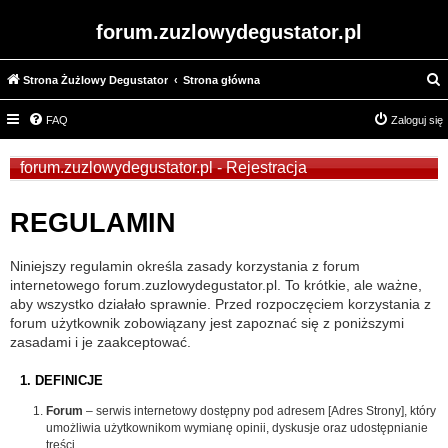
forum.zuzlowydegustator.pl
Strona Żużlowy Degustator
Strona główna
z
FAQ
Zaloguj się
u
k
forum.zuzlowydegustator.pl - Rejestracja
a
j
REGULAMIN
Niniejszy regulamin określa zasady korzystania z forum
internetowego forum.zuzlowydegustator.pl. To krótkie, ale ważne,
aby wszystko działało sprawnie. Przed rozpoczęciem korzystania z
forum użytkownik zobowiązany jest zapoznać się z poniższymi
zasadami i je zaakceptować.
1. DEFINICJE
Forum
– serwis internetowy dostępny pod adresem [Adres Strony], który
umożliwia użytkownikom wymianę opinii, dyskusje oraz udostępnianie
treści.