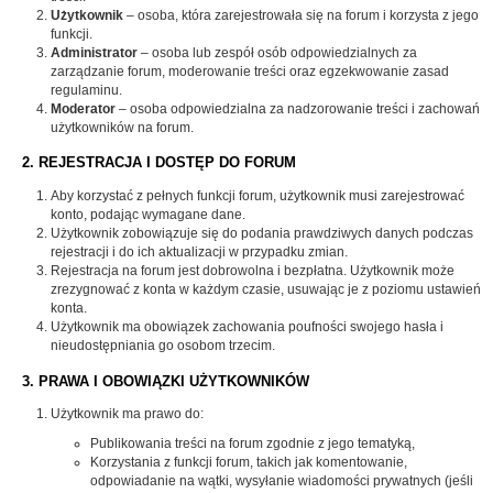
Użytkownik
– osoba, która zarejestrowała się na forum i korzysta z jego
funkcji.
Administrator
– osoba lub zespół osób odpowiedzialnych za
zarządzanie forum, moderowanie treści oraz egzekwowanie zasad
regulaminu.
Moderator
– osoba odpowiedzialna za nadzorowanie treści i zachowań
użytkowników na forum.
2. REJESTRACJA I DOSTĘP DO FORUM
Aby korzystać z pełnych funkcji forum, użytkownik musi zarejestrować
konto, podając wymagane dane.
Użytkownik zobowiązuje się do podania prawdziwych danych podczas
rejestracji i do ich aktualizacji w przypadku zmian.
Rejestracja na forum jest dobrowolna i bezpłatna. Użytkownik może
zrezygnować z konta w każdym czasie, usuwając je z poziomu ustawień
konta.
Użytkownik ma obowiązek zachowania poufności swojego hasła i
nieudostępniania go osobom trzecim.
3. PRAWA I OBOWIĄZKI UŻYTKOWNIKÓW
Użytkownik ma prawo do:
Publikowania treści na forum zgodnie z jego tematyką,
Korzystania z funkcji forum, takich jak komentowanie,
odpowiadanie na wątki, wysyłanie wiadomości prywatnych (jeśli