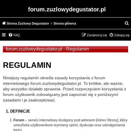
forum.zuzlowydegustator.pl
Strona Żużlowy Degustator
Strona główna
z
FAQ
Zarejestruj się
Zaloguj się
u
k
forum.zuzlowydegustator.pl - Regulamin
a
j
REGULAMIN
Niniejszy regulamin określa zasady korzystania z forum
internetowego forum.zuzlowydegustator.pl. To krótkie, ale ważne,
aby wszystko działało sprawnie. Przed rozpoczęciem korzystania z
forum użytkownik zobowiązany jest zapoznać się z poniższymi
zasadami i je zaakceptować.
1. DEFINICJE
Forum
– serwis internetowy dostępny pod adresem [Adres Strony], który
umożliwia użytkownikom wymianę opinii, dyskusje oraz udostępnianie
treści.