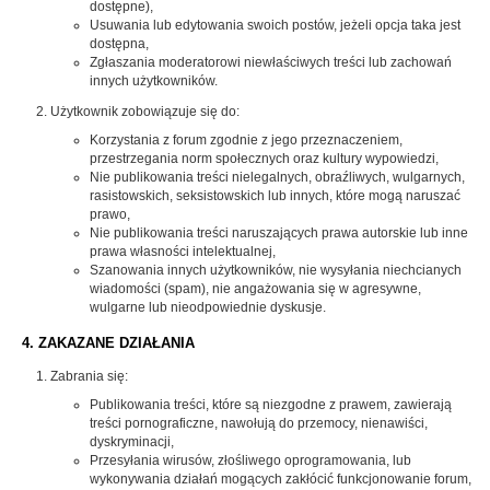
dostępne),
Usuwania lub edytowania swoich postów, jeżeli opcja taka jest
dostępna,
Zgłaszania moderatorowi niewłaściwych treści lub zachowań
innych użytkowników.
Użytkownik zobowiązuje się do:
Korzystania z forum zgodnie z jego przeznaczeniem,
przestrzegania norm społecznych oraz kultury wypowiedzi,
Nie publikowania treści nielegalnych, obraźliwych, wulgarnych,
rasistowskich, seksistowskich lub innych, które mogą naruszać
prawo,
Nie publikowania treści naruszających prawa autorskie lub inne
prawa własności intelektualnej,
Szanowania innych użytkowników, nie wysyłania niechcianych
wiadomości (spam), nie angażowania się w agresywne,
wulgarne lub nieodpowiednie dyskusje.
4. ZAKAZANE DZIAŁANIA
Zabrania się:
Publikowania treści, które są niezgodne z prawem, zawierają
treści pornograficzne, nawołują do przemocy, nienawiści,
dyskryminacji,
Przesyłania wirusów, złośliwego oprogramowania, lub
wykonywania działań mogących zakłócić funkcjonowanie forum,