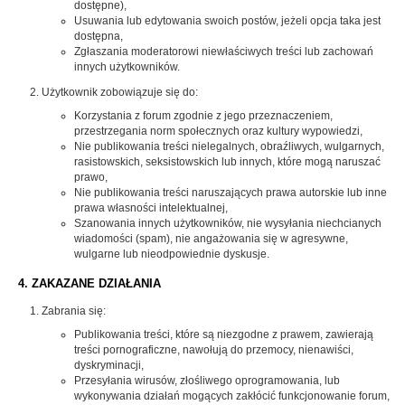
dostępne),
Usuwania lub edytowania swoich postów, jeżeli opcja taka jest
dostępna,
Zgłaszania moderatorowi niewłaściwych treści lub zachowań
innych użytkowników.
Użytkownik zobowiązuje się do:
Korzystania z forum zgodnie z jego przeznaczeniem,
przestrzegania norm społecznych oraz kultury wypowiedzi,
Nie publikowania treści nielegalnych, obraźliwych, wulgarnych,
rasistowskich, seksistowskich lub innych, które mogą naruszać
prawo,
Nie publikowania treści naruszających prawa autorskie lub inne
prawa własności intelektualnej,
Szanowania innych użytkowników, nie wysyłania niechcianych
wiadomości (spam), nie angażowania się w agresywne,
wulgarne lub nieodpowiednie dyskusje.
4. ZAKAZANE DZIAŁANIA
Zabrania się:
Publikowania treści, które są niezgodne z prawem, zawierają
treści pornograficzne, nawołują do przemocy, nienawiści,
dyskryminacji,
Przesyłania wirusów, złośliwego oprogramowania, lub
wykonywania działań mogących zakłócić funkcjonowanie forum,