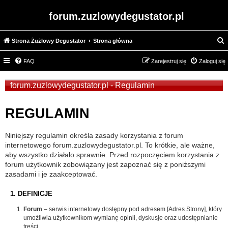
forum.zuzlowydegustator.pl
Strona Żużlowy Degustator
Strona główna
z
FAQ
Zarejestruj się
Zaloguj się
u
k
forum.zuzlowydegustator.pl - Regulamin
a
j
REGULAMIN
Niniejszy regulamin określa zasady korzystania z forum
internetowego forum.zuzlowydegustator.pl. To krótkie, ale ważne,
aby wszystko działało sprawnie. Przed rozpoczęciem korzystania z
forum użytkownik zobowiązany jest zapoznać się z poniższymi
zasadami i je zaakceptować.
1. DEFINICJE
Forum
– serwis internetowy dostępny pod adresem [Adres Strony], który
umożliwia użytkownikom wymianę opinii, dyskusje oraz udostępnianie
treści.