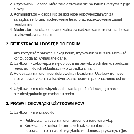
Użytkownik
– osoba, która zarejestrowała się na forum i korzysta z jego
funkcji.
Administrator
– osoba lub zespół osób odpowiedzialnych za
zarządzanie forum, moderowanie treści oraz egzekwowanie zasad
regulaminu.
Moderator
– osoba odpowiedzialna za nadzorowanie treści i zachowań
użytkowników na forum.
2. REJESTRACJA I DOSTĘP DO FORUM
Aby korzystać z pełnych funkcji forum, użytkownik musi zarejestrować
konto, podając wymagane dane.
Użytkownik zobowiązuje się do podania prawdziwych danych podczas
rejestracji i do ich aktualizacji w przypadku zmian.
Rejestracja na forum jest dobrowolna i bezpłatna. Użytkownik może
zrezygnować z konta w każdym czasie, usuwając je z poziomu ustawień
konta.
Użytkownik ma obowiązek zachowania poufności swojego hasła i
nieudostępniania go osobom trzecim.
3. PRAWA I OBOWIĄZKI UŻYTKOWNIKÓW
Użytkownik ma prawo do:
Publikowania treści na forum zgodnie z jego tematyką,
Korzystania z funkcji forum, takich jak komentowanie,
odpowiadanie na wątki, wysyłanie wiadomości prywatnych (jeśli