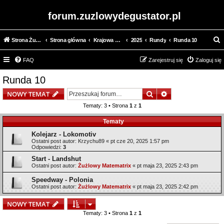
forum.zuzlowydegustator.pl
Strona Żużlowy Degustator
Strona główna
Krajowa Liga Żużlowa
2025
Rundy
Runda 10
z
FAQ
Zarejestruj się
Zaloguj się
u
k
Runda 10
a
Szukaj
Wyszukiwanie z
NOWY TEMAT
j
Tematy: 3 • Strona
1
z
1
Tematy
Kolejarz - Lokomotiv
Ostatni post autor:
Krzychu89
«
pt cze 20, 2025 1:57 pm
Odpowiedzi:
3
Start - Landshut
Ostatni post autor:
Żużlowy Matematrix
«
pt maja 23, 2025 2:43 pm
Speedway - Polonia
Ostatni post autor:
Żużlowy Matematrix
«
pt maja 23, 2025 2:42 pm
NOWY TEMAT
Tematy: 3 • Strona
1
z
1