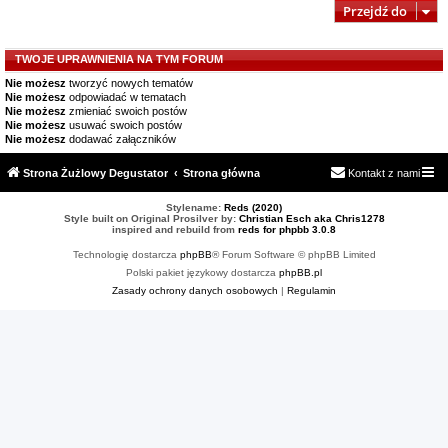
Przejdź do
TWOJE UPRAWNIENIA NA TYM FORUM
Nie możesz
tworzyć nowych tematów
Nie możesz
odpowiadać w tematach
Nie możesz
zmieniać swoich postów
Nie możesz
usuwać swoich postów
Nie możesz
dodawać załączników
Strona Żużlowy Degustator
Strona główna
Kontakt z nami
Stylename:
Reds (2020)
Style built on Original Prosilver by:
Christian Esch aka Chris1278
inspired and rebuild from
reds for phpbb 3.0.8
Technologię dostarcza
phpBB
® Forum Software © phpBB Limited
Polski pakiet językowy dostarcza
phpBB.pl
Zasady ochrony danych osobowych
|
Regulamin