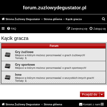
forum.zuzlowydegustator.pl
Strona Żużlowy Degustator
Strona główna
Kącik gracza
z
FAQ
Zarejestruj się
Zaloguj się
u
k
Kącik gracza
a
Forum
j
Gry żużlowe
Miejsce w którym możesz porozmawiać o grach żużlowych!
Tematy:
1
Gry sportowe
Miejsce w którym możesz porozmawiać o grach sportowych!
Inne
Miejsce w którym możesz porozmawiać o wszystkich innych grach!
Tematy:
1
Przejdź do
Strona Żużlowy Degustator
Strona główna
Kontakt z nami