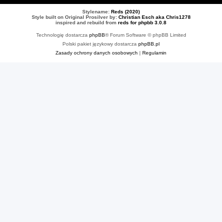
Stylename:
Reds (2020)
Style built on Original Prosilver by:
Christian Esch aka Chris1278
inspired and rebuild from
reds for phpbb 3.0.8
Technologię dostarcza
phpBB
® Forum Software © phpBB Limited
Polski pakiet językowy dostarcza
phpBB.pl
Zasady ochrony danych osobowych
|
Regulamin