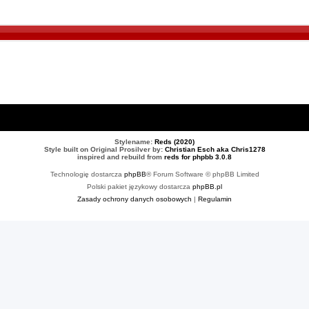
Stylename:
Reds (2020)
Style built on Original Prosilver by:
Christian Esch aka Chris1278
inspired and rebuild from
reds for phpbb 3.0.8
Technologię dostarcza
phpBB
® Forum Software © phpBB Limited
Polski pakiet językowy dostarcza
phpBB.pl
Zasady ochrony danych osobowych
|
Regulamin