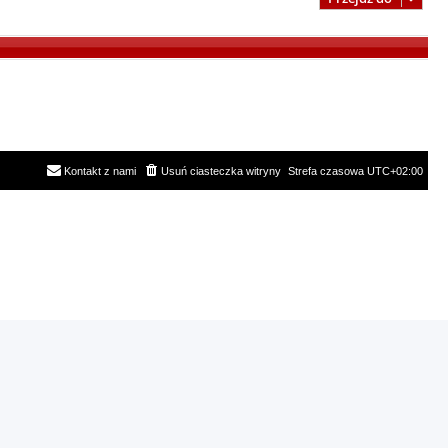
Kontakt z nami
Usuń ciasteczka witryny
Strefa czasowa
UTC+02:00