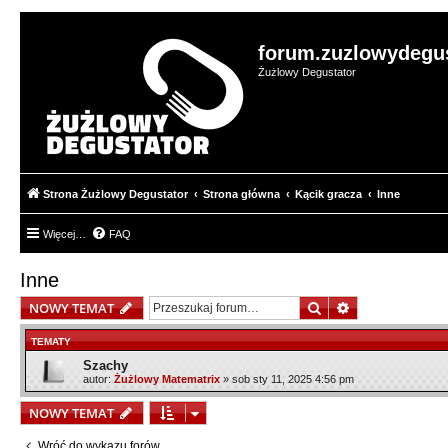
forum.zuzlowydegus
Żużlowy Degustator
Strona Żużlowy Degustator
Strona główna
Kącik gracza
Inne
Więcej…
FAQ
Inne
Szukaj
Wyszukiwanie
NOWY TEMAT
TEMATY
Szachy
autor:
Żużlowy Matematrix
»
sob sty 11, 2025 4:56 pm
NOWY TEMAT
Wróć do wykazu forów