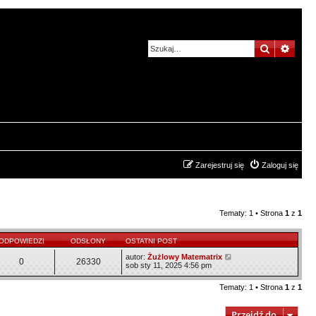
Szukaj
Wysz
Zarejestruj się
Zaloguj się
Tematy: 1 • Strona
1
z
1
ODPOWIEDZI
ODSŁONY
OSTATNI POST
autor:
Żużlowy Matematrix
0
26330
sob sty 11, 2025 4:56 pm
Tematy: 1 • Strona
1
z
1
Przejdź do