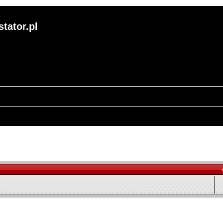
tator.pl
 zaawansowane