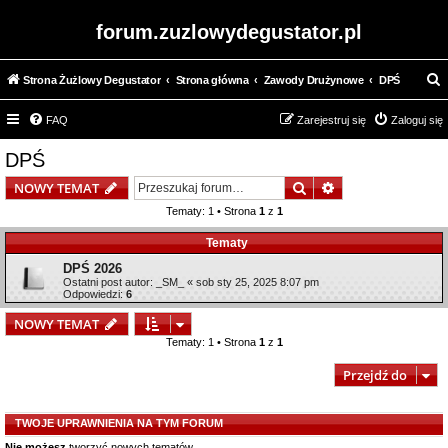
forum.zuzlowydegustator.pl
Strona Żużlowy Degustator
Strona główna
Zawody Drużynowe
DPŚ
z
FAQ
Zarejestruj się
Zaloguj się
u
k
DPŚ
a
Szukaj
Wyszukiwanie z
NOWY TEMAT
j
Tematy: 1 • Strona
1
z
1
Tematy
DPŚ 2026
Ostatni post autor:
_SM_
«
sob sty 25, 2025 8:07 pm
Odpowiedzi:
6
NOWY TEMAT
Tematy: 1 • Strona
1
z
1
Przejdź do
TWOJE UPRAWNIENIA NA TYM FORUM
Nie możesz
tworzyć nowych tematów