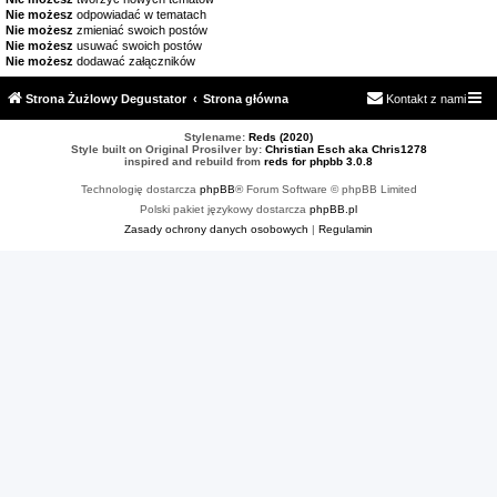
Nie możesz
odpowiadać w tematach
Nie możesz
zmieniać swoich postów
Nie możesz
usuwać swoich postów
Nie możesz
dodawać załączników
Strona Żużlowy Degustator
Strona główna
Kontakt z nami
Stylename:
Reds (2020)
Style built on Original Prosilver by:
Christian Esch aka Chris1278
inspired and rebuild from
reds for phpbb 3.0.8
Technologię dostarcza
phpBB
® Forum Software © phpBB Limited
Polski pakiet językowy dostarcza
phpBB.pl
Zasady ochrony danych osobowych
|
Regulamin