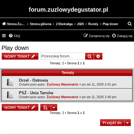
forum.zuzlowydegustator.pl
Strona Żużlowy Degustator
Strona główna
2 Ekstraliga
2025
Rundy
Play down
z
FAQ
Zarejestruj się
Zaloguj się
u
k
Play down
a
Szukaj
Wyszukiwanie z
NOWY TEMAT
j
Tematy: 2 • Strona
1
z
1
Tematy
Orzeł - Ostrovia
Ostatni post autor:
Żużlowy Matematrix
«
pn sie 11, 2025 2:41 pm
PSŻ - Unia Tarnów
Ostatni post autor:
Żużlowy Matematrix
«
pn sie 11, 2025 2:40 pm
NOWY TEMAT
Tematy: 2 • Strona
1
z
1
Przejdź do