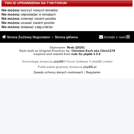
TWOJE UPRAWNIENIA NA TYM FORUM
Nie możesz
tworzyć nowych tematów
Nie możesz
odpowiadać w tematach
Nie możesz
zmieniać swoich postów
Nie możesz
usuwać swoich postów
Nie możesz
dodawać załączników
Strona Żużlowy Degustator
Strona główna
Kontakt z nami
Stylename:
Reds (2020)
Style built on Original Prosilver by:
Christian Esch aka Chris1278
inspired and rebuild from
reds for phpbb 3.0.8
Technologię dostarcza
phpBB
® Forum Software © phpBB Limited
Polski pakiet językowy dostarcza
phpBB.pl
Zasady ochrony danych osobowych
|
Regulamin