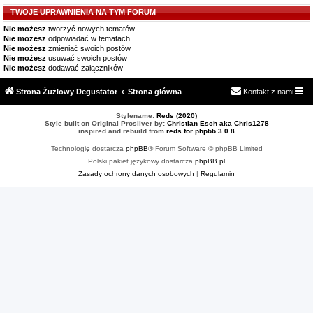
TWOJE UPRAWNIENIA NA TYM FORUM
Nie możesz
tworzyć nowych tematów
Nie możesz
odpowiadać w tematach
Nie możesz
zmieniać swoich postów
Nie możesz
usuwać swoich postów
Nie możesz
dodawać załączników
Strona Żużlowy Degustator
Strona główna
Kontakt z nami
Stylename:
Reds (2020)
Style built on Original Prosilver by:
Christian Esch aka Chris1278
inspired and rebuild from
reds for phpbb 3.0.8
Technologię dostarcza
phpBB
® Forum Software © phpBB Limited
Polski pakiet językowy dostarcza
phpBB.pl
Zasady ochrony danych osobowych
|
Regulamin