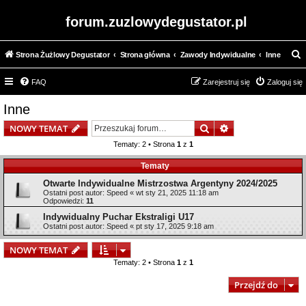
forum.zuzlowydegustator.pl
Strona Żużlowy Degustator
Strona główna
Zawody Indywidualne
Inne
z
FAQ
Zarejestruj się
Zaloguj się
u
k
Inne
a
Szukaj
Wyszukiwanie z
NOWY TEMAT
j
Tematy: 2 • Strona
1
z
1
Tematy
Otwarte Indywidualne Mistrzostwa Argentyny 2024/2025
Ostatni post autor:
Speed
«
wt sty 21, 2025 11:18 am
Odpowiedzi:
11
Indywidualny Puchar Ekstraligi U17
Ostatni post autor:
Speed
«
pt sty 17, 2025 9:18 am
NOWY TEMAT
Tematy: 2 • Strona
1
z
1
Przejdź do