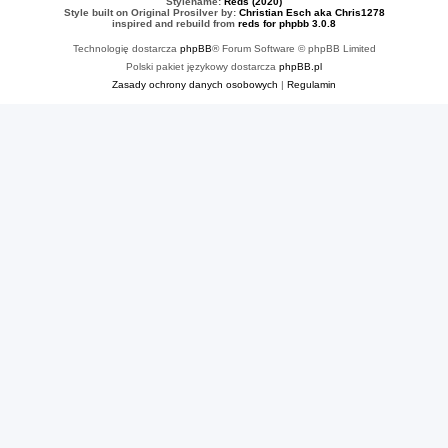
Stylename:
Reds (2020)
Style built on Original Prosilver by:
Christian Esch aka Chris1278
inspired and rebuild from
reds for phpbb 3.0.8
Technologię dostarcza
phpBB
® Forum Software © phpBB Limited
Polski pakiet językowy dostarcza
phpBB.pl
Zasady ochrony danych osobowych
|
Regulamin