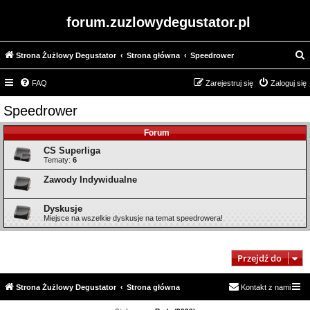
forum.zuzlowydegustator.pl
Strona Żużlowy Degustator
Strona główna
Speedrower
z
FAQ
Zarejestruj się
Zaloguj się
u
k
Speedrower
a
Forum
j
CS Superliga
Tematy:
6
Zawody Indywidualne
Dyskusje
Miejsce na wszelkie dyskusje na temat speedrowera!
Przejdź do
Strona Żużlowy Degustator
Strona główna
Kontakt z nami