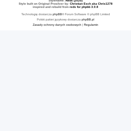
Stylename:
Reds (2020)
Style built on Original Prosilver by:
Christian Esch aka Chris1278
inspired and rebuild from
reds for phpbb 3.0.8
Technologię dostarcza
phpBB
® Forum Software © phpBB Limited
Polski pakiet językowy dostarcza
phpBB.pl
Zasady ochrony danych osobowych
|
Regulamin