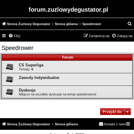
forum.zuzlowydegustator.pl
Strona Żużlowy Degustator
Strona główna
Speedrower
z
FAQ
Zarejestruj się
Zaloguj się
u
k
Speedrower
a
Forum
j
CS Superliga
Tematy:
6
Zawody Indywidualne
Dyskusje
Miejsce na wszelkie dyskusje na temat speedrowera!
Przejdź do
Strona Żużlowy Degustator
Strona główna
Kontakt z nami