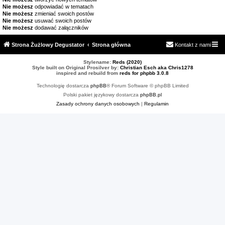
Nie możesz
odpowiadać w tematach
Nie możesz
zmieniać swoich postów
Nie możesz
usuwać swoich postów
Nie możesz
dodawać załączników
Strona Żużlowy Degustator
Strona główna
Kontakt z nami
Stylename:
Reds (2020)
Style built on Original Prosilver by:
Christian Esch aka Chris1278
inspired and rebuild from
reds for phpbb 3.0.8
Technologię dostarcza
phpBB
® Forum Software © phpBB Limited
Polski pakiet językowy dostarcza
phpBB.pl
Zasady ochrony danych osobowych
|
Regulamin