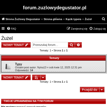
forum.zuzlowydegustator.pl
Strona Żużlowy Degustator
Strona główna
Kącik typera
Żużel
z
FAQ
Zarejestruj się
Zaloguj się
u
k
Żużel
a
Szukaj
Wyszukiwanie z
NOWY TEMAT
j
Tematy: 1 • Strona
1
z
1
Tematy
Typy
Ostatni post autor:
Nyka13
«
sob kwie 12, 2025 12:31 pm
Odpowiedzi:
14
NOWY TEMAT
Tematy: 1 • Strona
1
z
1
Przejdź do
TWOJE UPRAWNIENIA NA TYM FORUM
Nie możesz
tworzyć nowych tematów