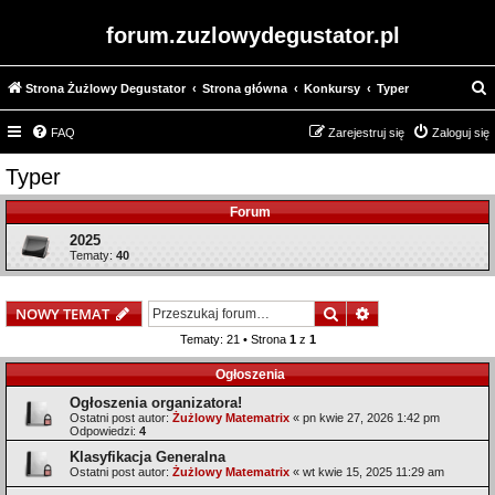
forum.zuzlowydegustator.pl
Strona Żużlowy Degustator
Strona główna
Konkursy
Typer
z
FAQ
Zarejestruj się
Zaloguj się
u
k
Typer
a
Forum
j
2025
Tematy:
40
Szukaj
Wyszukiwanie z
NOWY TEMAT
Tematy: 21 • Strona
1
z
1
Ogłoszenia
Ogłoszenia organizatora!
Ostatni post autor:
Żużlowy Matematrix
«
pn kwie 27, 2026 1:42 pm
Odpowiedzi:
4
Klasyfikacja Generalna
Ostatni post autor:
Żużlowy Matematrix
«
wt kwie 15, 2025 11:29 am