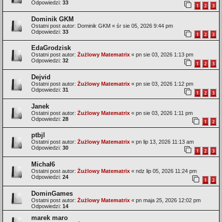
Odpowiedzi:
33
1
2
3
Dominik GKM
Ostatni post autor:
Dominik GKM
«
śr sie 05, 2026 9:44 pm
Odpowiedzi:
33
1
2
3
EdaGrodzisk
Ostatni post autor:
Żużlowy Matematrix
«
pn sie 03, 2026 1:13 pm
Odpowiedzi:
32
1
2
3
Dejvid
Ostatni post autor:
Żużlowy Matematrix
«
pn sie 03, 2026 1:12 pm
Odpowiedzi:
31
1
2
3
Janek
Ostatni post autor:
Żużlowy Matematrix
«
pn sie 03, 2026 1:11 pm
Odpowiedzi:
28
1
2
ptbjl
Ostatni post autor:
Żużlowy Matematrix
«
pn lip 13, 2026 11:13 am
Odpowiedzi:
30
1
2
3
Michał6
Ostatni post autor:
Żużlowy Matematrix
«
ndz lip 05, 2026 11:24 pm
Odpowiedzi:
24
1
2
DominGames
Ostatni post autor:
Żużlowy Matematrix
«
pn maja 25, 2026 12:02 pm
Odpowiedzi:
14
marek maro