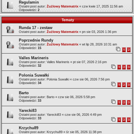
Regulamin
Ostatni post autor:
Żużlowy Matematrix
«
czw kwie 17, 2025 11:56 am
Odpowiedzi:
2
Tematy
Runda 17 - zestaw
Ostatni post autor:
Żużlowy Matematrix
«
pn sie 03, 2026 1:36 pm
Poprzednie Rundy
Ostatni post autor:
Żużlowy Matematrix
«
wt lip 28, 2026 10:31 am
Odpowiedzi:
15
1
2
Valles Marineris
Ostatni post autor:
Valles Marineris
«
pt sie 07, 2026 2:16 pm
Odpowiedzi:
32
1
2
3
Polonia Suwałki
Ostatni post autor:
Polonia Suwałki
«
czw sie 06, 2026 7:56 pm
Odpowiedzi:
34
1
2
3
Barto
Ostatni post autor:
Barto
«
czw sie 06, 2026 5:58 pm
Odpowiedzi:
33
1
2
3
Yarecki83
Ostatni post autor:
Yarecki83
«
czw sie 06, 2026 4:49 pm
Odpowiedzi:
33
1
2
3
Krzychu89
Ostatni post autor:
Krzychu89
«
śr sie 05, 2026 11:38 pm