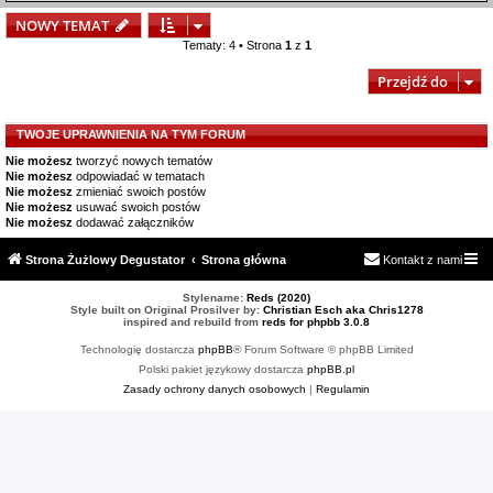
NOWY TEMAT
Tematy: 4 • Strona
1
z
1
Przejdź do
TWOJE UPRAWNIENIA NA TYM FORUM
Nie możesz
tworzyć nowych tematów
Nie możesz
odpowiadać w tematach
Nie możesz
zmieniać swoich postów
Nie możesz
usuwać swoich postów
Nie możesz
dodawać załączników
Strona Żużlowy Degustator
Strona główna
Kontakt z nami
Stylename:
Reds (2020)
Style built on Original Prosilver by:
Christian Esch aka Chris1278
inspired and rebuild from
reds for phpbb 3.0.8
Technologię dostarcza
phpBB
® Forum Software © phpBB Limited
Polski pakiet językowy dostarcza
phpBB.pl
Zasady ochrony danych osobowych
|
Regulamin