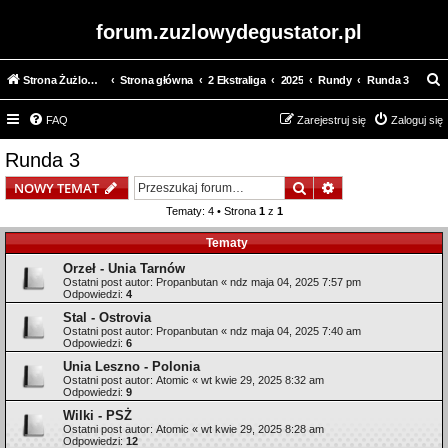
forum.zuzlowydegustator.pl
Strona Żużlowy Degustator
Strona główna
2 Ekstraliga
2025
Rundy
Runda 3
z
FAQ
Zarejestruj się
Zaloguj się
u
k
Runda 3
a
Szukaj
Wyszukiwanie z
NOWY TEMAT
j
Tematy: 4 • Strona
1
z
1
Tematy
Orzeł - Unia Tarnów
Ostatni post autor:
Propanbutan
«
ndz maja 04, 2025 7:57 pm
Odpowiedzi:
4
Stal - Ostrovia
Ostatni post autor:
Propanbutan
«
ndz maja 04, 2025 7:40 am
Odpowiedzi:
6
Unia Leszno - Polonia
Ostatni post autor:
Atomic
«
wt kwie 29, 2025 8:32 am
Odpowiedzi:
9
Wilki - PSŻ
Ostatni post autor:
Atomic
«
wt kwie 29, 2025 8:28 am
Odpowiedzi:
12