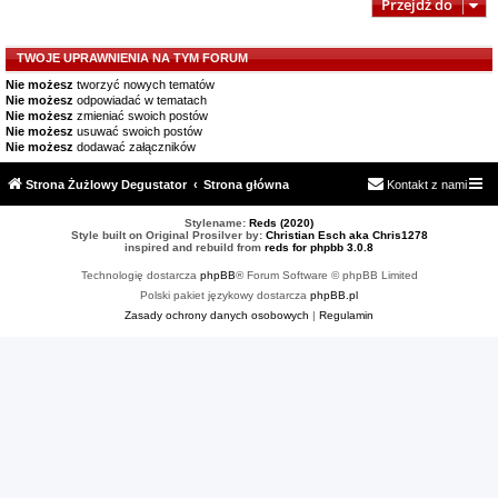
Przejdź do
TWOJE UPRAWNIENIA NA TYM FORUM
Nie możesz
tworzyć nowych tematów
Nie możesz
odpowiadać w tematach
Nie możesz
zmieniać swoich postów
Nie możesz
usuwać swoich postów
Nie możesz
dodawać załączników
Strona Żużlowy Degustator
Strona główna
Kontakt z nami
Stylename:
Reds (2020)
Style built on Original Prosilver by:
Christian Esch aka Chris1278
inspired and rebuild from
reds for phpbb 3.0.8
Technologię dostarcza
phpBB
® Forum Software © phpBB Limited
Polski pakiet językowy dostarcza
phpBB.pl
Zasady ochrony danych osobowych
|
Regulamin