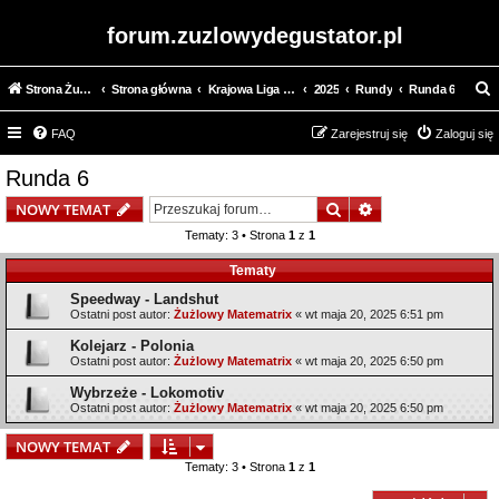
forum.zuzlowydegustator.pl
Strona Żużlowy Degustator
Strona główna
Krajowa Liga Żużlowa
2025
Rundy
Runda 6
z
FAQ
Zarejestruj się
Zaloguj się
u
k
Runda 6
a
Szukaj
Wyszukiwanie z
NOWY TEMAT
j
Tematy: 3 • Strona
1
z
1
Tematy
Speedway - Landshut
Ostatni post autor:
Żużlowy Matematrix
«
wt maja 20, 2025 6:51 pm
Kolejarz - Polonia
Ostatni post autor:
Żużlowy Matematrix
«
wt maja 20, 2025 6:50 pm
Wybrzeże - Lokomotiv
Ostatni post autor:
Żużlowy Matematrix
«
wt maja 20, 2025 6:50 pm
NOWY TEMAT
Tematy: 3 • Strona
1
z
1