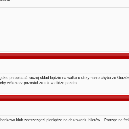
ędzie przepłacać raczej skład będzie na walke o utrzymanie chyba ze Gorzów
eby włókniarz pozostał za rok w elidze pozdro
bankowo klub zaoszczędzi pieniądze na drukowaniu biletów... Patrząc na fr