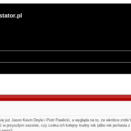
tator.pl
kiwanie zaawansowane
ię już Jason Kevin Doyle i Piotr Pawlicki, a wygląda na to, że wkrótce zrobi
ć w przyszłym sezonie, czy czeka ich kolejny trudny rok (albo rok jechania 
czenia?