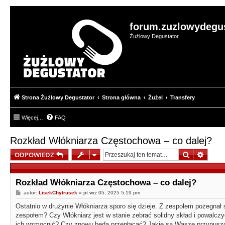
forum.zuzlowydegus
Żużlowy Degustator
Strona Żużlowy Degustator
Strona główna
Żużel
Transfery
Więcej…
FAQ
Rozkład Włókniarza Częstochowa – co dalej?
Szukaj
Wyszu
ODPOWIEDZ
Rozkład Włókniarza Częstochowa – co dalej?
P
autor:
LisekChytrusek
»
pt wrz 05, 2025 5:19 pm
o
s
Ostatnio w drużynie Włókniarza sporo się dzieje. Z zespołem pożegnał s
t
zespołem? Czy Włókniarz jest w stanie zebrać solidny skład i powalczy
ich wzmocnić? Czy znowu będą przepłacać? Jakie są Wasze przypusz