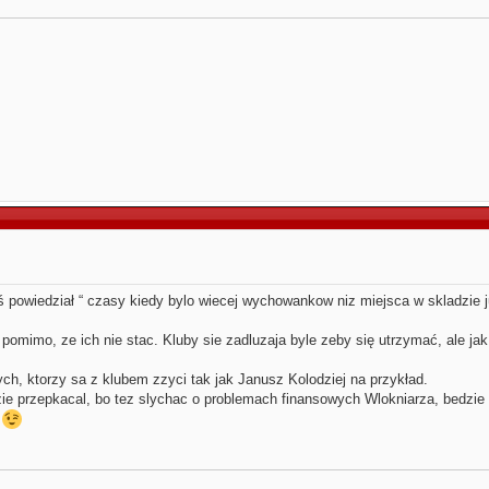
oś powiedział “ czasy kiedy bylo wiecej wychowankow niz miejsca w skladzie 
pomimo, ze ich nie stac. Kluby sie zadluzaja byle zeby się utrzymać, ale jak 
ch, ktorzy sa z klubem zzyci tak jak Janusz Kolodziej na przykład.
dzie przepkacal, bo tez slychac o problemach finansowych Wlokniarza, bedzie
u