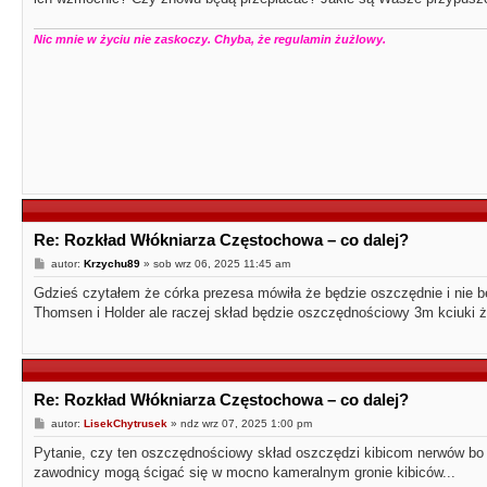
Nic mnie w życiu nie zaskoczy. Chyba, że regulamin żużlowy.
Re: Rozkład Włókniarza Częstochowa – co dalej?
P
autor:
Krzychu89
»
sob wrz 06, 2025 11:45 am
o
s
Gdzieś czytałem że córka prezesa mówiła że będzie oszczędnie i nie b
t
Thomsen i Holder ale raczej skład będzie oszczędnościowy 3m kciuki ż
Re: Rozkład Włókniarza Częstochowa – co dalej?
P
autor:
LisekChytrusek
»
ndz wrz 07, 2025 1:00 pm
o
s
Pytanie, czy ten oszczędnościowy skład oszczędzi kibicom nerwów bo 
t
zawodnicy mogą ścigać się w mocno kameralnym gronie kibiców...