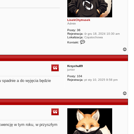
LisekChytrusek
Admin
Posty:
36
Rejestracja:
śr gru 18, 2024 10:30 am
Lokalizacja:
Częstochowa
S
Kontakt:
k
o
N
n
a
t
g
a
ó
k
r
t
Krzychu89
u
junior
ę
j
Posty:
104
s
Rejestracja:
pt sty 10, 2025 9:58 pm
 spadnie a do wyjęcia będzie
i
ę
z
L
N
i
a
s
g
e
k
ó
C
r
h
ę
y
t
r
ekwencję w tym roku, w przyszłym
u
s
e