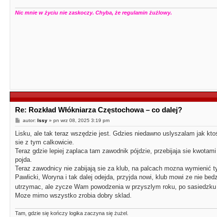
Nic mnie w życiu nie zaskoczy. Chyba, że regulamin żużlowy.
Re: Rozkład Włókniarza Częstochowa – co dalej?
P
autor:
Issy
»
pn wrz 08, 2025 3:19 pm
o
s
Lisku, ale tak teraz wszędzie jest. Gdzies niedawno uslyszalam jak kt
t
sie z tym calkowicie.
Teraz gdzie lepiej zaplaca tam zawodnik pójdzie, przebijaja sie kwotami 
pojda.
Teraz zawodnicy nie zabijają sie za klub, na palcach mozna wymienić ty
Pawlicki, Woryna i tak dalej odejda, przyjda nowi, klub mowi ze nie be
utrzymac, ale zycze Wam powodzenia w przyszlym roku, po sasiedzk
Moze mimo wszystko zrobia dobry sklad.
Tam, gdzie się kończy logika zaczyna się żużel.