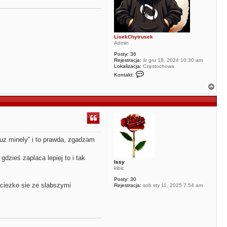
k
LisekChytrusek
Admin
Posty:
36
Rejestracja:
śr gru 18, 2024 10:30 am
Lokalizacja:
Częstochowa
S
Kontakt:
k
o
N
n
a
t
g
a
ó
k
r
t
u
ę
j
s
juz minely” i to prawda, zgadzam
i
ę
z
gdzieś zaplaca lepiej to i tak
L
Issy
i
kibic
s
e
Posty:
30
k
 ciezko sie ze slabszymi
Rejestracja:
sob sty 11, 2025 7:54 am
C
h
y
t
r
u
s