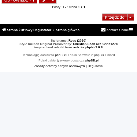
ODPOWIEDZ
Posty: 1 • Strona
1
z
1
Przejdź do
Strona Żużlowy Degustator
Strona główna
Kontakt z nami
Stylename:
Reds (2020)
Style built on Original Prosilver by:
Christian Esch aka Chris1278
inspired and rebuild from
reds for phpbb 3.0.8
Technologię dostarcza
phpBB
® Forum Software © phpBB Limited
Polski pakiet językowy dostarcza
phpBB.pl
Zasady ochrony danych osobowych
|
Regulamin