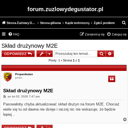
forum.zuzlowydegustator.pl
Strona Żużlowy Degustator
Strona główna
Kącik techniczny
Zgłoś problem
z
FAQ
Zarejestruj się
Zaloguj się
u
k
Skład drużynowy M2E
a
Szukaj
Wyszuki
ODPOWIEDZ
j
Posty: 1 • Strona
1
z
1
Propanbutan
junior
Skład drużynowy M2E
P
pn lut 02, 2026 7:47 pm
o
s
Pasowałoby chyba aktualizować skład drużyn na forum M2E. Chociaż
t
wiele się tu od dawna nie dzieje i raczej nic nie wskazuje, że będzie
lepiej...